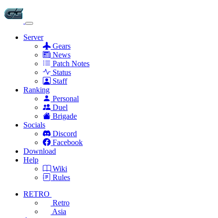
Server
Gears
News
Patch Notes
Status
Staff
Ranking
Personal
Duel
Brigade
Socials
Discord
Facebook
Download
Help
Wiki
Rules
RETRO
Retro
Asia